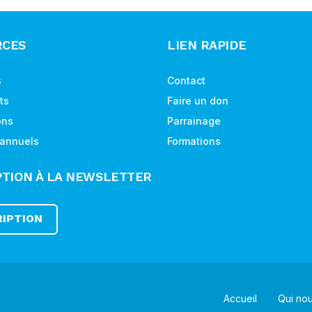
RCES
LIEN RAPIDE
s
Contact
ts
Faire un don
ons
Parrainage
 annuels
Formations
PTION À LA NEWSLETTER
RIPTION
Accueil
Qui no