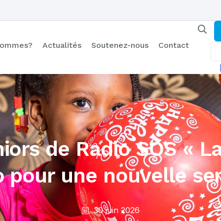
 sommes?
Actualités
Soutenez-nous
Contact
niors de Radio SOS « L
o pour une nouvelle se
30 juin 2026