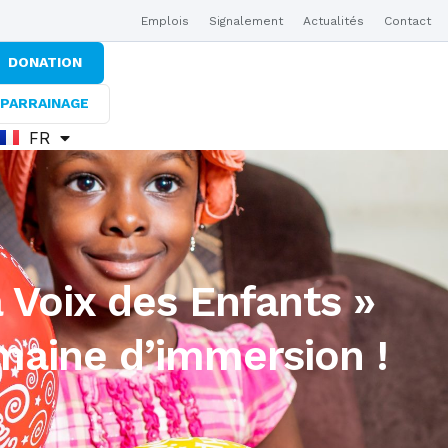
Emplois
Signalement
Actualités
Contact
DONATION
PARRAINAGE
FR
EN
a Voix des Enfants »
maine d’immersion !