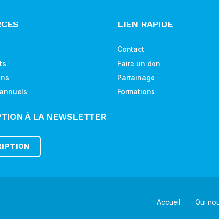
RCES
LIEN RAPIDE
s
Contact
ts
Faire un don
ons
Parrainage
 annuels
Formations
PTION À LA NEWSLETTER
RIPTION
Accueil
Qui no