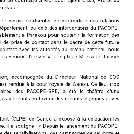
 de courtoisie à Monsieur Djibril Cissé, Préfet du
arakou.
ont permis de discuter en profondeur des relations
e département, au-delà des interventions du PACOPE-
ablement à Parakou pour soutenir la formation des
i de prise de contact dans le cadre de cette future
ontact avec les autorités au niveau national, nous
nous venons d’arriver », a expliqué Monsieur Joseph
gation, accompagnée du Directeur National de SOS
’est rendue à la cour royale de Ganou. Ce lieu, trop
iciaires des PACOPE-SPE, a été le théâtre d’une
lages d’Enfants en faveur des enfants et jeunes privés
nfant (CLPE) de Ganou a exposé à la délégation les
e. Il a souligné : « Depuis le lancement du PACOPE-
t des sensibilisations, des campagnes de salubrité et