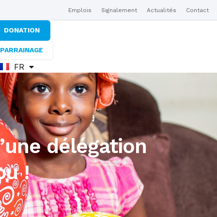
Emplois
Signalement
Actualités
Contact
DONATION
PARRAINAGE
FR
EN
’une délégation
u !