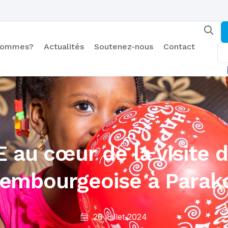
 sommes?
Actualités
Soutenez-nous
Contact
au cœur de la visite d
xembourgeoise à Parako
26 juillet 2024