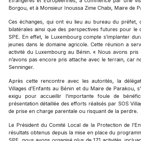
Étrangères et Européennes, a commencé par une visite
Borgou, et à Monsieur Inoussa Zime Chabi, Maire de P
Ces échanges, qui ont eu lieu au bureau du préfet, 
bilatérales ainsi que des perspectives futures pour l
SPE. En effet, le Luxembourg compte s’implanter dur
jeunes dans le domaine agricole. Cette réunion a serv
activité du Luxembourg au Bénin. « Nous avons pris c
n’avons pas encore pris attache avec le terrain, car 
Senninger.
Après cette rencontre avec les autorités, la délé
Villages d’Enfants au Bénin et du Maire de Parakou, s
exigu pour accueillir l’importante foule de bénéf
présentation détaillée des efforts réalisés par SOS Vil
de prise en charge parentale ou risquant de la perdre.
Le Président du Comité Local de la Protection de l’E
résultats obtenus depuis la mise en place du programm
SPE, nous avons organisé plus de 171 activités, incluan