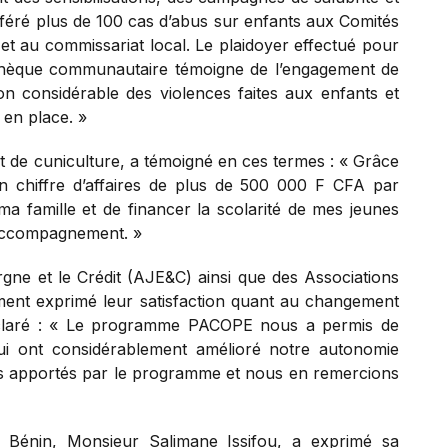
éféré plus de 100 cas d’abus sur enfants aux Comités
et au commissariat local. Le plaidoyer effectué pour
iothèque communautaire témoigne de l’engagement de
 considérable des violences faites aux enfants et
en place. »
et de cuniculture, a témoigné en ces termes : « Grâce
n chiffre d’affaires de plus de 500 000 F CFA par
ma famille et de financer la scolarité de mes jeunes
 accompagnement. »
ne et le Crédit (AJE&C) ainsi que des Associations
ement exprimé leur satisfaction quant au changement
 déclaré : « Le programme PACOPE nous a permis de
ui ont considérablement amélioré notre autonomie
es apportés par le programme et nous en remercions
u Bénin, Monsieur Salimane Issifou, a exprimé sa