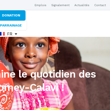
Emplois
Signalement
Actualités
Contact
DONATION
PARRAINAGE
FR
EN
ine le quotidien des
omey-Calavi !