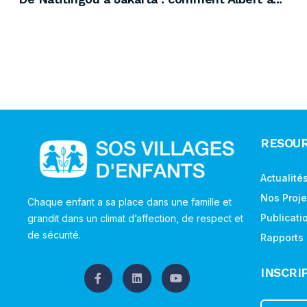
RESOU
Actualité
Nos Proje
Chaque enfant a sa place dans une famille et
Publicati
grandit dans un climat d’affection, de respect et
de sécurité.
Rapports
INSCRI