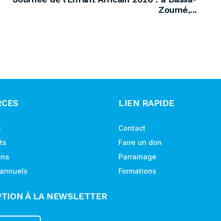
Zoumé,...
RCES
LIEN RAPIDE
s
Contact
ts
Faire un don
ons
Parrainage
 annuels
Formations
PTION À LA NEWSLETTER