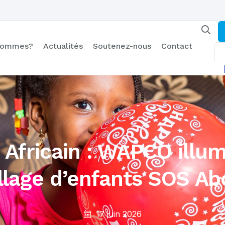
 sommes?
Actualités
Soutenez-nous
Contact
 Africain : WAPCO illum
illage d’enfants SOS Ab
17 juin 2026