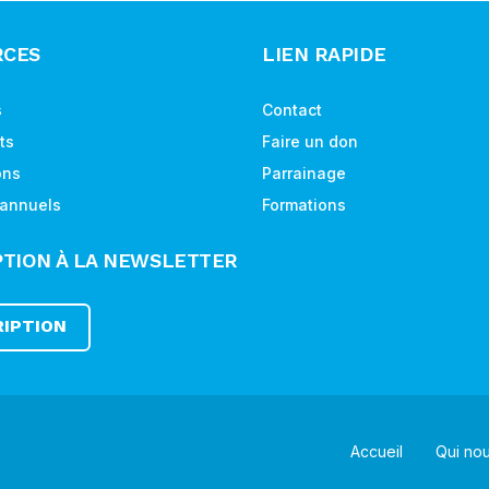
RCES
LIEN RAPIDE
s
Contact
ts
Faire un don
ons
Parrainage
 annuels
Formations
PTION À LA NEWSLETTER
RIPTION
Accueil
Qui no