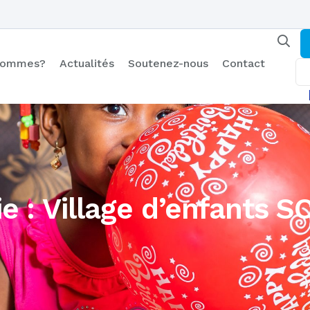
 sommes?
Actualités
Soutenez-nous
Contact
e : Village d’enfants 