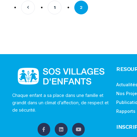
1
2
RESOU
Actualité
Nos Proje
Chaque enfant a sa place dans une famille et
Publicati
grandit dans un climat d’affection, de respect et
de sécurité.
Rapports
INSCRI